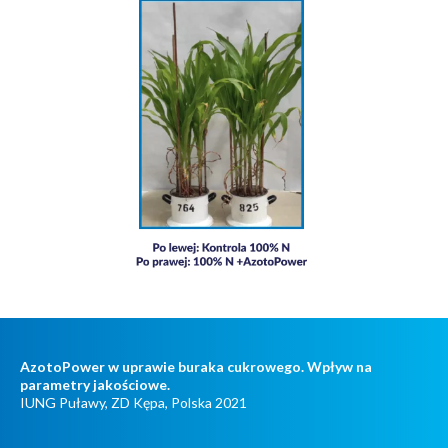
AzotoPower w uprawie buraka cukrowego. Wpływ na
parametry jakościowe.
IUNG Puławy, ZD Kępa, Polska 2021