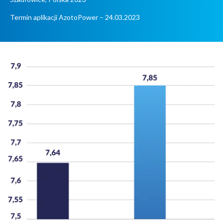
Termin aplikacji AzotoPower – 24.03.2023