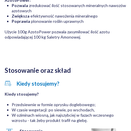
AzotoPower:
Pozwala
zredukować ilość stosowanych mineralnych nawozów
azotowych
Zwiększa
efektywność nawożenia mineralnego
Poprawia
plonowanie roślin uprawnych
Użycie 100g AzotoPower pozwala zasymilować ilość azotu
odpowiadającej 100 kg Saletry Amonowej.
Stosowanie oraz skład
Kiedy stosujemy?
Kiedy stosujemy?
Przedsiewnie w formie oprysku doglebowego;
W czasie wegetacji: po siewie, po wschodach,
W oziminach wiosną, jak najszybciej w fazach wczesnego
wzrostu - tak żeby produkt trafił na glebę.
Stosowanie