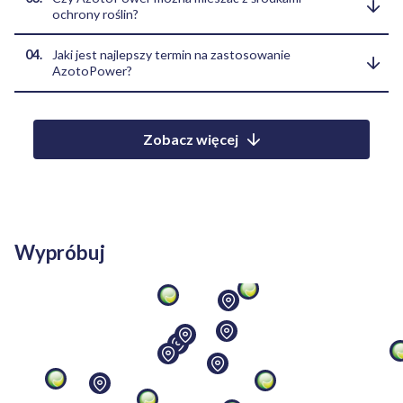
uzupełnienie nawożenia mineralnego. Pozwala zredukować
przyswajalnych dla roślin, które udostępniane są po
ochrony roślin?
azotowe nawożenie mineralne średnio o 30 kg N/ha.
obumarciu komórek bakterii.
Tak, AzotoPower można aplikować wraz z nawozami tj. RSM,
Jaki jest najlepszy termin na zastosowanie
nawozami dolistnymi, herbicydami, insektycydami oraz
AzotoPower?
większością fungicydów. (patrz lista kompatybilności z
fungicydami) - dostępna u agronomów PROCAM i doradców
W przypadku upraw ozimych możliwe jest zastosowanie
Bio-Lider.
AzotoPower w okresie jesiennym - przedsiewnie,
przedwschodowo lub w początkowych okresach wzrostu.
Zobacz więcej
Rekomendujemy powtórzenie zabiegu wraz z początkiem
okresu wiosennej wegetacji.
W przypadku upraw jarych rekomendujemy zastosowanie
zabiegu przedsiewnie, z możliwą ponowną aplikacją np. z
zabiegiem herbicydowym w uprawie kukurydzy, buraka
Wypróbuj
cukrowego, warzyw (BBCH 14-16).