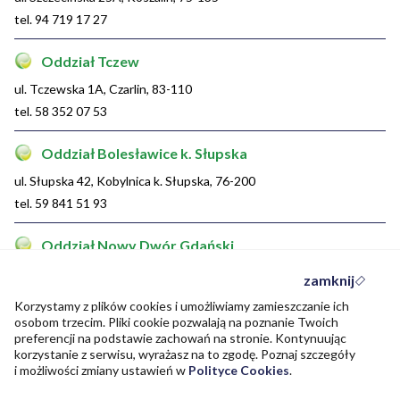
tel. 94 719 17 27
Oddział Tczew
ul. Tczewska 1A, Czarlin, 83-110
tel. 58 352 07 53
Oddział Bolesławice k. Słupska
ul. Słupska 42, Kobylnica k. Słupska, 76-200
tel. 59 841 51 93
Oddział Nowy Dwór Gdański
ul. Jantarowa 3, Nowy Dwór Gdański, 82-100
zamknij
tel. 55 247 28 85
Korzystamy z plików cookies i umożliwiamy zamieszczanie ich
osobom trzecim. Pliki cookie pozwalają na poznanie Twoich
Oddział Kwidzyn-Mareza
preferencji na podstawie zachowań na stronie. Kontynuując
korzystanie z serwisu, wyrażasz na to zgodę. Poznaj szczegóły
Mareza, ul. Długa 53A, Kwidzyn, 82-500
i możliwości zmiany ustawień w
Polityce Cookies
.
tel. 55 261 16 99