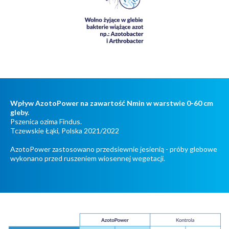
Wpływ AzotoPower na zawartość Nmin w warstwie 0-60 cm
gleby.
Pszenica ozima Findus.
Tczewskie Łąki, Polska 2021/2022
AzotoPower zastosowano przedsiewnie jesienią - próby glebowe
wykonano przed ruszeniem wiosennej wegetacji.