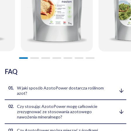
FAQ
W jaki sposób AzotoPower dostarcza roślinom
azot?
AzotoPower w swoim składzie zawiera bakterie z rodzaju
Czy stosując AzotoPower mogę całkowicie
Azotobacter i Arthrobacter
, które są mikroorganizmami
zrezygnować ze stosowania azotowego
diazotroficznymi, czyli są zdolne do przyswajania — przy
nawożenia mineralnego?
użyciu enzymu nitrogenazy — azotu cząsteczkowego (N
)
2
występującego w atmosferze. Azot cząsteczkowy w
Stosowanie AzotoPower to sposób na zredukowanie lub
procesach redukcji przekształcany zostaje do form
Czy AzotoPower można mieszać z środkami