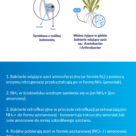
1. Bakterie wiążące azot atmosferyczny (w formie N
) z pomocą
2
enzymu nitrogenazy przekształcają go w formę NH
(amoniak).
3
2. NH
w środowisku wodnym zamienia się w jon NH
+ (jon
3
4
amonowy).
3. Bakterie nitryfikacyjne w procesie nitryfikacji przetwarzają jon
NH
+ do formy azotanowej - konwertują toksyczny amoniak lub
4
sole amonowe do mniej szkodliwego azotanu.
4. Rośliny pobierają azot w formie azotanowej (NO
-) i amonowej
3