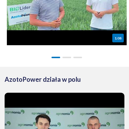
1:08
AzotoPower działa w polu