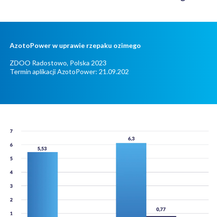
AzotoPower w uprawie rzepaku ozimego
ZDOO Radostowo, Polska 2023
Termin aplikacji AzotoPower: 21.09.202