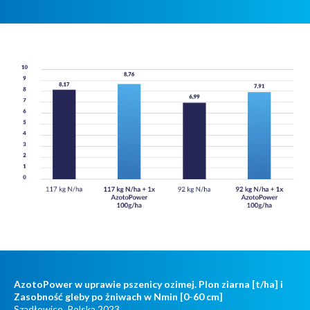
AzotoPower w uprawie pszenicy ozimej. Plon ziarna [t/ha] i
Zasobność gleby po żniwach w Nmin [0-60 cm]
Szadłowice, Polska 2023