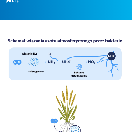
(NH
+).
4