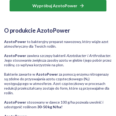
Wypróbuj AzotoPower
O produkcie AzotoPower
AzotoPower
to bakteryjny preparat nawozowy, który wiąże azot
atmosferyczny dla Twoich roślin.
AzotoPower
zawiera szczepy bakterii
Azotobacter i Arthrobacter
.
Jego stosowanie zwiększa zasoby azotu w glebie i jego pobór przez
rośliny, co wpływa korzystnie na plon.
Bakterie zawarte w
AzotoPower
za pomocą enzymu nitrogenazy
są zdolne do przyswajania azotu cząsteczkowego (N
)
2
występującego w atmosferze. Azot cząsteczkowy w procesach
redukcji przekształcany zostaje do form, które są przyswajalne dla
roślin.
AzotoPower
stosowany w dawce 100 g/ha pozwala uwolnić i
udostępnić roślinom
30-50 kg N/ha!